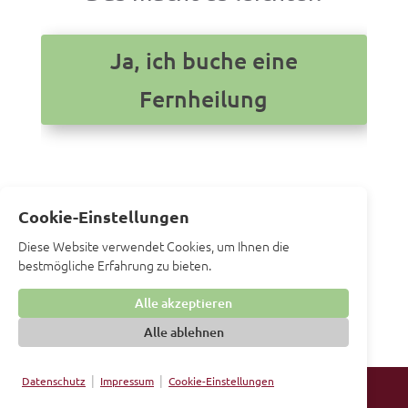
Ja, ich buche eine
Fernheilung
Hinweis zur Fernheilung: In der Fernheilung
Cookie-Einstellungen
erstelle ich keine Diagnose im medizinischen
Diese Website verwendet Cookies, um Ihnen die
Sinne. Ich gebe keine Heilversprechen für die
bestmögliche Erfahrung zu bieten.
energetische Begleitung ab.
Alle akzeptieren
Alle ablehnen
|
|
Datenschutz
Impressum
Cookie-Einstellungen